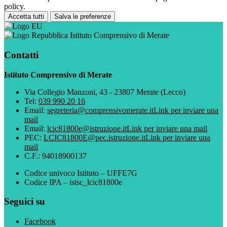
policy.
Accetta tutti
Salva le preferenze
Istituto Comprensivo di Merate
Contatti
Istituto Comprensivo di Merate
Via Collegio Manzoni, 43 - 23807 Merate (Lecco)
Tel:
039 990 20 16
Email:
segreteria@comprensivomerate.it
Link per inviare una
mail
Email:
lcic81800e@istruzione.it
Link per inviare una mail
PEC:
LCIC81800E@pec.istruzione.it
Link per inviare una
mail
C.F.: 94018900137
Codice univoco Istituto – UFFE7G
Codice IPA – istsc_lcic81800e
Seguici su
Facebook