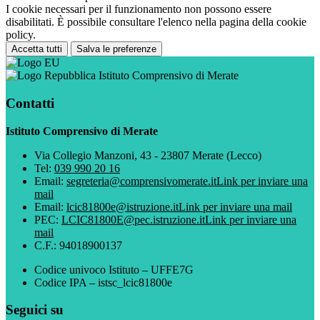
I cookie necessari per il funzionamento non possono essere
disabilitati. È possibile consultare l'elenco nella pagina della cookie
policy.
Accetta tutti
Salva le preferenze
Istituto Comprensivo di Merate
Contatti
Istituto Comprensivo di Merate
Via Collegio Manzoni, 43 - 23807 Merate (Lecco)
Tel:
039 990 20 16
Email:
segreteria@comprensivomerate.it
Link per inviare una
mail
Email:
lcic81800e@istruzione.it
Link per inviare una mail
PEC:
LCIC81800E@pec.istruzione.it
Link per inviare una
mail
C.F.: 94018900137
Codice univoco Istituto – UFFE7G
Codice IPA – istsc_lcic81800e
Seguici su