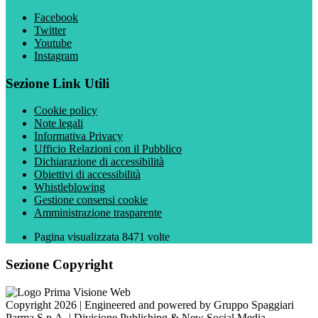
Facebook
Twitter
Youtube
Instagram
Sezione Link Utili
Cookie policy
Note legali
Informativa Privacy
Ufficio Relazioni con il Pubblico
Dichiarazione di accessibilità
Obiettivi di accessibilità
Whistleblowing
Gestione consensi cookie
Amministrazione trasparente
Pagina visualizzata
8471
volte
Sezione Copyright
Copyright 2026 | Engineered and powered by Gruppo Spaggiari
Parma S.p.A. | Divisione Publishing & New Social Media