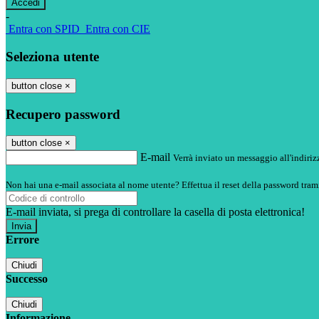
-
Entra con SPID
Entra con CIE
Seleziona utente
button close
×
Recupero password
button close
×
E-mail
Verrà inviato un messaggio all'indirizz
Non hai una e-mail associata al nome utente? Effettua il reset della password tram
E-mail inviata, si prega di controllare la casella di posta elettronica!
Errore
Chiudi
Successo
Chiudi
Informazione