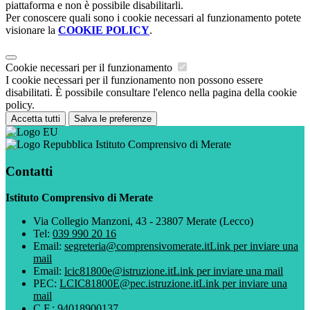
piattaforma e non è possibile disabilitarli.
Per conoscere quali sono i cookie necessari al funzionamento potete
visionare la
COOKIE POLICY
.
Cookie necessari per il funzionamento
I cookie necessari per il funzionamento non possono essere
disabilitati. È possibile consultare l'elenco nella pagina della cookie
policy.
Accetta tutti
Salva le preferenze
Istituto Comprensivo di Merate
Contatti
Istituto Comprensivo di Merate
Via Collegio Manzoni, 43 - 23807 Merate (Lecco)
Tel:
039 990 20 16
Email:
segreteria@comprensivomerate.it
Link per inviare una
mail
Email:
lcic81800e@istruzione.it
Link per inviare una mail
PEC:
LCIC81800E@pec.istruzione.it
Link per inviare una
mail
C.F.: 94018900137