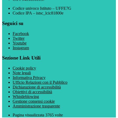
Codice univoco Istituto – UFFE7G
Codice IPA – istsc_lcic81800e
Seguici su
Facebook
Twitter
Youtube
Instagram
Sezione Link Utili
Cookie policy
Note legali
Informativa Privacy
Ufficio Relazioni con il Pubblico
Dichiarazione di accessibilità
Obiettivi di accessibilità
Whistleblowing
Gestione consensi cookie
Amministrazione trasparente
Pagina visualizzata
3765
volte