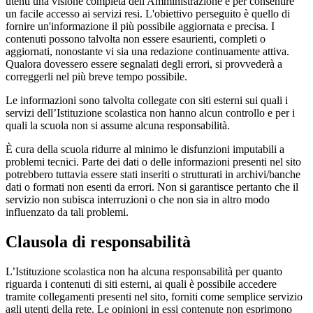
utenti una visione completa dell'Amministrazione e per consentire
un facile accesso ai servizi resi. L'obiettivo perseguito è quello di
fornire un'informazione il più possibile aggiornata e precisa. I
contenuti possono talvolta non essere esaurienti, completi o
aggiornati, nonostante vi sia una redazione continuamente attiva.
Qualora dovessero essere segnalati degli errori, si provvederà a
correggerli nel più breve tempo possibile.
Le informazioni sono talvolta collegate con siti esterni sui quali i
servizi dell’Istituzione scolastica non hanno alcun controllo e per i
quali la scuola non si assume alcuna responsabilità.
È cura della scuola ridurre al minimo le disfunzioni imputabili a
problemi tecnici. Parte dei dati o delle informazioni presenti nel sito
potrebbero tuttavia essere stati inseriti o strutturati in archivi/banche
dati o formati non esenti da errori. Non si garantisce pertanto che il
servizio non subisca interruzioni o che non sia in altro modo
influenzato da tali problemi.
Clausola di responsabilità
L’Istituzione scolastica non ha alcuna responsabilità per quanto
riguarda i contenuti di siti esterni, ai quali è possibile accedere
tramite collegamenti presenti nel sito, forniti come semplice servizio
agli utenti della rete. Le opinioni in essi contenute non esprimono