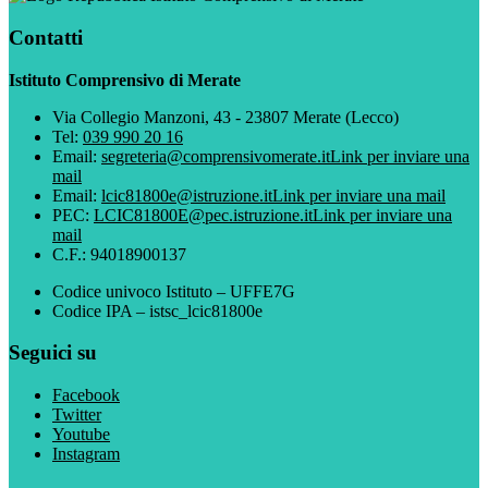
Contatti
Istituto Comprensivo di Merate
Via Collegio Manzoni, 43 - 23807 Merate (Lecco)
Tel:
039 990 20 16
Email:
segreteria@comprensivomerate.it
Link per inviare una
mail
Email:
lcic81800e@istruzione.it
Link per inviare una mail
PEC:
LCIC81800E@pec.istruzione.it
Link per inviare una
mail
C.F.: 94018900137
Codice univoco Istituto – UFFE7G
Codice IPA – istsc_lcic81800e
Seguici su
Facebook
Twitter
Youtube
Instagram