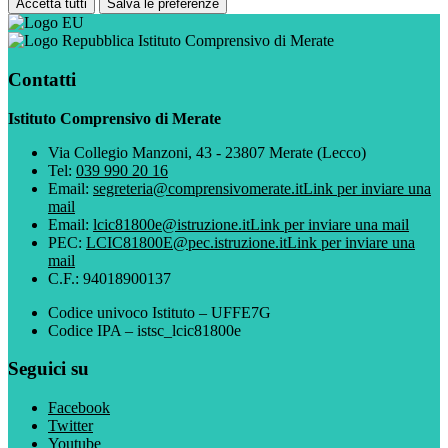
Accetta tutti
Salva le preferenze
Istituto Comprensivo di Merate
Contatti
Istituto Comprensivo di Merate
Via Collegio Manzoni, 43 - 23807 Merate (Lecco)
Tel:
039 990 20 16
Email:
segreteria@comprensivomerate.it
Link per inviare una
mail
Email:
lcic81800e@istruzione.it
Link per inviare una mail
PEC:
LCIC81800E@pec.istruzione.it
Link per inviare una
mail
C.F.: 94018900137
Codice univoco Istituto – UFFE7G
Codice IPA – istsc_lcic81800e
Seguici su
Facebook
Twitter
Youtube