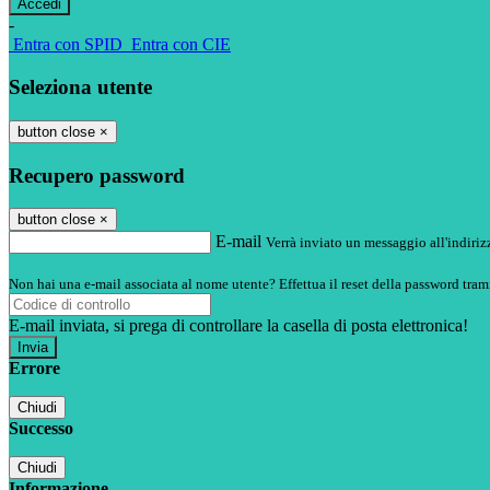
-
Entra con SPID
Entra con CIE
Seleziona utente
button close
×
Recupero password
button close
×
E-mail
Verrà inviato un messaggio all'indirizz
Non hai una e-mail associata al nome utente? Effettua il reset della password tram
E-mail inviata, si prega di controllare la casella di posta elettronica!
Errore
Chiudi
Successo
Chiudi
Informazione