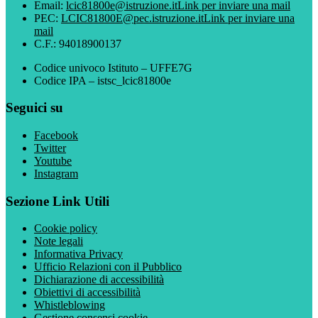
Email:
lcic81800e@istruzione.it
Link per inviare una mail
PEC:
LCIC81800E@pec.istruzione.it
Link per inviare una
mail
C.F.: 94018900137
Codice univoco Istituto – UFFE7G
Codice IPA – istsc_lcic81800e
Seguici su
Facebook
Twitter
Youtube
Instagram
Sezione Link Utili
Cookie policy
Note legali
Informativa Privacy
Ufficio Relazioni con il Pubblico
Dichiarazione di accessibilità
Obiettivi di accessibilità
Whistleblowing
Gestione consensi cookie