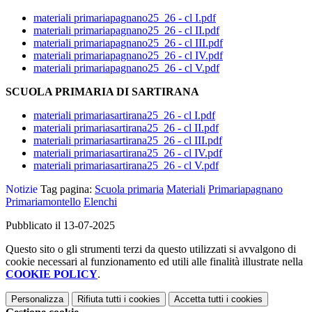
materiali primariapagnano25_26 - cl I.pdf
materiali primariapagnano25_26 - cl II.pdf
materiali primariapagnano25_26 - cl III.pdf
materiali primariapagnano25_26 - cl IV.pdf
materiali primariapagnano25_26 - cl V.pdf
SCUOLA PRIMARIA DI SARTIRANA
materiali primariasartirana25_26 - cl I.pdf
materiali primariasartirana25_26 - cl II.pdf
materiali primariasartirana25_26 - cl III.pdf
materiali primariasartirana25_26 - cl IV.pdf
materiali primariasartirana25_26 - cl V.pdf
Notizie
Tag pagina:
Scuola primaria
Materiali
Primariapagnano
Primariamontello
Elenchi
Pubblicato il 13-07-2025
Questo sito o gli strumenti terzi da questo utilizzati si avvalgono di
cookie necessari al funzionamento ed utili alle finalità illustrate nella
COOKIE POLICY
.
Personalizza
Rifiuta tutti
i cookies
Accetta tutti
i cookies