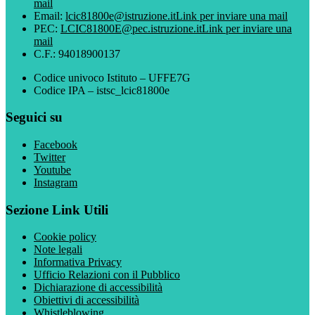
mail
Email:
lcic81800e@istruzione.it
Link per inviare una mail
PEC:
LCIC81800E@pec.istruzione.it
Link per inviare una
mail
C.F.: 94018900137
Codice univoco Istituto – UFFE7G
Codice IPA – istsc_lcic81800e
Seguici su
Facebook
Twitter
Youtube
Instagram
Sezione Link Utili
Cookie policy
Note legali
Informativa Privacy
Ufficio Relazioni con il Pubblico
Dichiarazione di accessibilità
Obiettivi di accessibilità
Whistleblowing