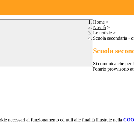
Home
>
Novità
>
Le notizie
>
Scuola secondaria - or
Scuola second
Si comunica che per
l'orario provvisorio a
kie necessari al funzionamento ed utili alle finalità illustrate nella
COO