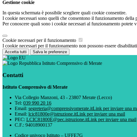
Gestione cookie
In questa schermata è possibile scegliere quali cookie consentire.
I cookie necessari sono quelli che consentono il funzionamento della pi
Per conoscere quali sono i cookie necessari al funzionamento potete v
Cookie necessari per il funzionamento
I cookie necessari per il funzionamento non possono essere disabilitati.
Accetta tutti
Salva le preferenze
Istituto Comprensivo di Merate
Contatti
Istituto Comprensivo di Merate
Via Collegio Manzoni, 43 - 23807 Merate (Lecco)
Tel:
039 990 20 16
Email:
segreteria@comprensivomerate.it
Link per inviare una m
Email:
lcic81800e@istruzione.it
Link per inviare una mail
PEC:
LCIC81800E@pec.istruzione.it
Link per inviare una mail
C.F.: 94018900137
Codice univoco Istituto – UFFE7G