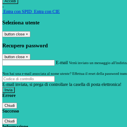
-
Entra con SPID
Entra con CIE
Seleziona utente
button close
×
Recupero password
button close
×
E-mail
Verrà inviato un messaggio all'indirizz
Non hai una e-mail associata al nome utente? Effettua il reset della password tram
E-mail inviata, si prega di controllare la casella di posta elettronica!
Errore
Chiudi
Successo
Chiudi
Informazione