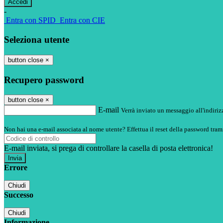
-
Entra con SPID
Entra con CIE
Seleziona utente
button close
×
Recupero password
button close
×
E-mail
Verrà inviato un messaggio all'indirizz
Non hai una e-mail associata al nome utente? Effettua il reset della password tram
E-mail inviata, si prega di controllare la casella di posta elettronica!
Errore
Chiudi
Successo
Chiudi
Informazione