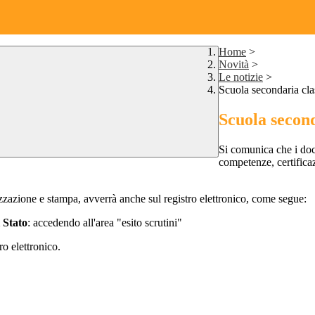
Home
>
Novità
>
Le notizie
>
Scuola secondaria clas
Scuola second
Si comunica che i docu
competenze, certifica
izzazione e stampa, avverrà anche sul registro elettronico, come segue:
 Stato
: accedendo all'area "esito scrutini"
o elettronico.