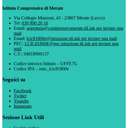
Istituto Comprensivo di Merate
Via Collegio Manzoni, 43 - 23807 Merate (Lecco)
Tel:
039 990 20 16
Email:
segreteria@comprensivomerate.it
Link per inviare una
mail
Email:
lcic81800e@istruzione.it
Link per inviare una mail
PEC:
LCIC81800E@pec.istruzione.it
Link per inviare una
mail
C.F.: 94018900137
Codice univoco Istituto – UFFE7G
Codice IPA – istsc_lcic81800e
Seguici su
Facebook
Twitter
Youtube
Instagram
Sezione Link Utili