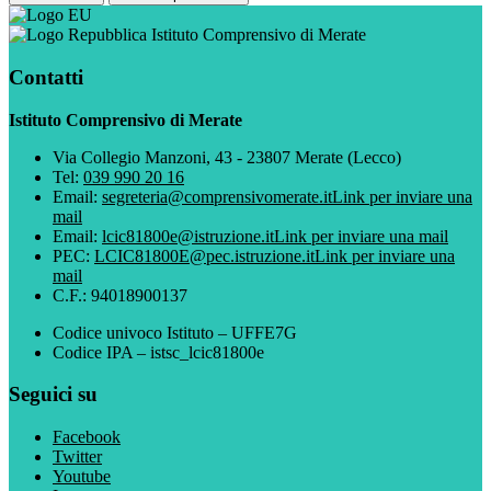
Istituto Comprensivo di Merate
Contatti
Istituto Comprensivo di Merate
Via Collegio Manzoni, 43 - 23807 Merate (Lecco)
Tel:
039 990 20 16
Email:
segreteria@comprensivomerate.it
Link per inviare una
mail
Email:
lcic81800e@istruzione.it
Link per inviare una mail
PEC:
LCIC81800E@pec.istruzione.it
Link per inviare una
mail
C.F.: 94018900137
Codice univoco Istituto – UFFE7G
Codice IPA – istsc_lcic81800e
Seguici su
Facebook
Twitter
Youtube