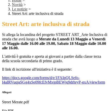
Home
>
Novità
>
Le notizie
>
Street Art: arte inclusiva di strada
Street Art: arte inclusiva di strada
Si allega la locandina del progetto
STREET ART_Arte Inclusiva di
strada che avrà luogo a
Merate da Lunedì 13 Maggio a Venerdì
17 Maggio dalle 16.00 alle 19.00, Sabato 18 Maggio dalle 10.00
alle 16.00.
L'attività è gratuita e aperta ai giovani a partire dalla classe terza
della scuola secondaria di primo grado.
Il link di iscrizione all'iniziativa è il seguente:
https://docs.google.com/forms/d/e/1FAIpQLSefo-
I4aIRVuqjaSGg4xSe09fcEfvMxjpBEWjq9drhryP-gxA/viewform
Allegati
Street Merate.pdf
File PDF