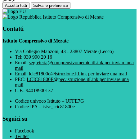
Accetta tutti
Salva le preferenze
Istituto Comprensivo di Merate
Contatti
Istituto Comprensivo di Merate
Via Collegio Manzoni, 43 - 23807 Merate (Lecco)
Tel:
039 990 20 16
Email:
segreteria@comprensivomerate.it
Link per inviare una
mail
Email:
lcic81800e@istruzione.it
Link per inviare una mail
PEC:
LCIC81800E@pec.istruzione.it
Link per inviare una
mail
C.F.: 94018900137
Codice univoco Istituto – UFFE7G
Codice IPA – istsc_lcic81800e
Seguici su
Facebook
Twitter