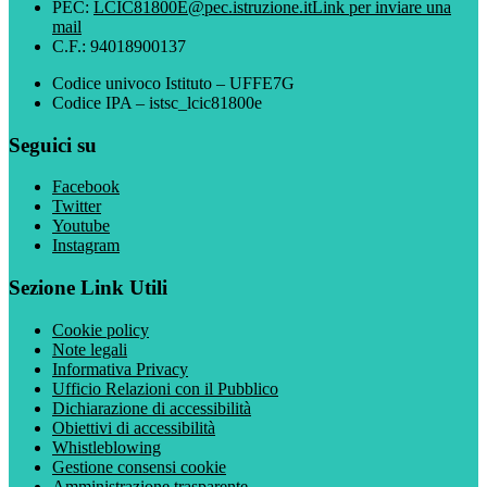
PEC:
LCIC81800E@pec.istruzione.it
Link per inviare una
mail
C.F.: 94018900137
Codice univoco Istituto – UFFE7G
Codice IPA – istsc_lcic81800e
Seguici su
Facebook
Twitter
Youtube
Instagram
Sezione Link Utili
Cookie policy
Note legali
Informativa Privacy
Ufficio Relazioni con il Pubblico
Dichiarazione di accessibilità
Obiettivi di accessibilità
Whistleblowing
Gestione consensi cookie
Amministrazione trasparente