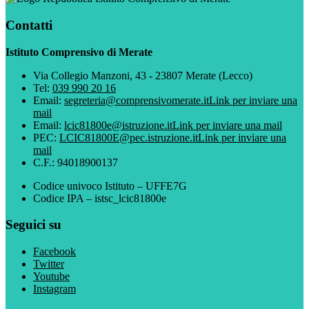
Contatti
Istituto Comprensivo di Merate
Via Collegio Manzoni, 43 - 23807 Merate (Lecco)
Tel:
039 990 20 16
Email:
segreteria@comprensivomerate.it
Link per inviare una
mail
Email:
lcic81800e@istruzione.it
Link per inviare una mail
PEC:
LCIC81800E@pec.istruzione.it
Link per inviare una
mail
C.F.: 94018900137
Codice univoco Istituto – UFFE7G
Codice IPA – istsc_lcic81800e
Seguici su
Facebook
Twitter
Youtube
Instagram