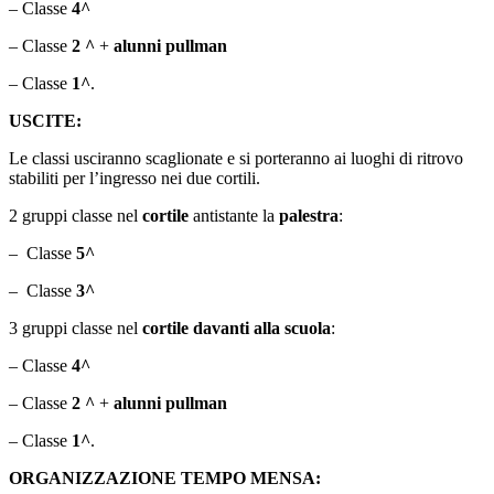
– Classe
4^
– Classe
2
^
+
alunni pullman
– Classe
1^
.
USCITE:
Le classi usciranno scaglionate e si porteranno ai luoghi di ritrovo
stabiliti per l’ingresso nei due cortili.
2 gruppi classe nel
cortile
antistante la
palestra
:
– Classe
5^
– Classe
3^
3 gruppi classe nel
cortile davanti alla scuola
:
– Classe
4^
– Classe
2
^
+
alunni pullman
– Classe
1^
.
ORGANIZZAZIONE TEMPO MENSA: