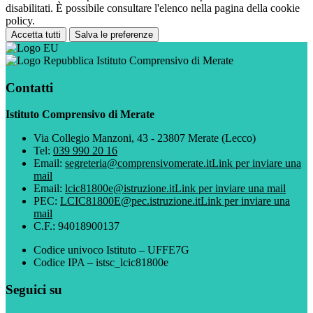
disabilitati. È possibile consultare l'elenco nella pagina della cookie
policy.
Accetta tutti
Salva le preferenze
Istituto Comprensivo di Merate
Contatti
Istituto Comprensivo di Merate
Via Collegio Manzoni, 43 - 23807 Merate (Lecco)
Tel:
039 990 20 16
Email:
segreteria@comprensivomerate.it
Link per inviare una
mail
Email:
lcic81800e@istruzione.it
Link per inviare una mail
PEC:
LCIC81800E@pec.istruzione.it
Link per inviare una
mail
C.F.: 94018900137
Codice univoco Istituto – UFFE7G
Codice IPA – istsc_lcic81800e
Seguici su