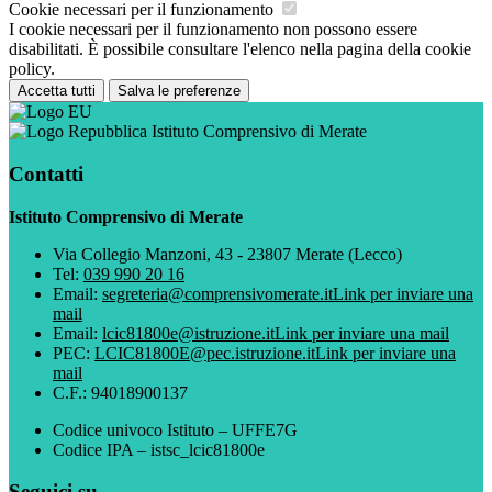
Cookie necessari per il funzionamento
I cookie necessari per il funzionamento non possono essere
disabilitati. È possibile consultare l'elenco nella pagina della cookie
policy.
Accetta tutti
Salva le preferenze
Istituto Comprensivo di Merate
Contatti
Istituto Comprensivo di Merate
Via Collegio Manzoni, 43 - 23807 Merate (Lecco)
Tel:
039 990 20 16
Email:
segreteria@comprensivomerate.it
Link per inviare una
mail
Email:
lcic81800e@istruzione.it
Link per inviare una mail
PEC:
LCIC81800E@pec.istruzione.it
Link per inviare una
mail
C.F.: 94018900137
Codice univoco Istituto – UFFE7G
Codice IPA – istsc_lcic81800e
Seguici su