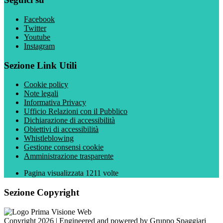
Facebook
Twitter
Youtube
Instagram
Sezione Link Utili
Cookie policy
Note legali
Informativa Privacy
Ufficio Relazioni con il Pubblico
Dichiarazione di accessibilità
Obiettivi di accessibilità
Whistleblowing
Gestione consensi cookie
Amministrazione trasparente
Pagina visualizzata
1211
volte
Sezione Copyright
Copyright 2026 | Engineered and powered by Gruppo Spaggiari