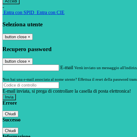
-
Entra con SPID
Entra con CIE
Seleziona utente
button close
×
Recupero password
button close
×
E-mail
Verrà inviato un messaggio all'indirizz
Non hai una e-mail associata al nome utente? Effettua il reset della password tram
E-mail inviata, si prega di controllare la casella di posta elettronica!
Errore
Chiudi
Successo
Chiudi
Informazione