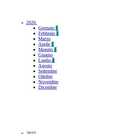
2026
Gennaio
1
Febbraio
1
Marzo
Aprile
1
Maggio
1
Giugno
Luglio
4
Agosto
Settembre
Ottobre
Novembre
Dicembre
2025