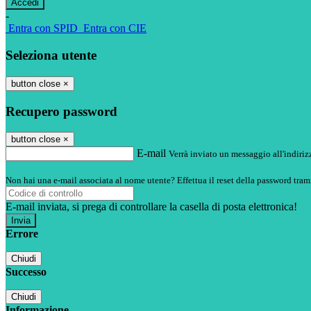
-
Entra con SPID
Entra con CIE
Seleziona utente
button close
×
Recupero password
button close
×
E-mail
Verrà inviato un messaggio all'indirizz
Non hai una e-mail associata al nome utente? Effettua il reset della password tram
E-mail inviata, si prega di controllare la casella di posta elettronica!
Errore
Chiudi
Successo
Chiudi
Informazione