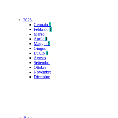
2026
Gennaio
1
Febbraio
1
Marzo
Aprile
1
Maggio
1
Giugno
Luglio
4
Agosto
Settembre
Ottobre
Novembre
Dicembre
2025