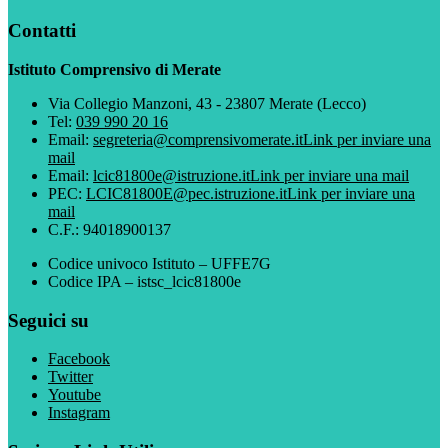
Contatti
Istituto Comprensivo di Merate
Via Collegio Manzoni, 43 - 23807 Merate (Lecco)
Tel:
039 990 20 16
Email:
segreteria@comprensivomerate.it
Link per inviare una
mail
Email:
lcic81800e@istruzione.it
Link per inviare una mail
PEC:
LCIC81800E@pec.istruzione.it
Link per inviare una
mail
C.F.: 94018900137
Codice univoco Istituto – UFFE7G
Codice IPA – istsc_lcic81800e
Seguici su
Facebook
Twitter
Youtube
Instagram