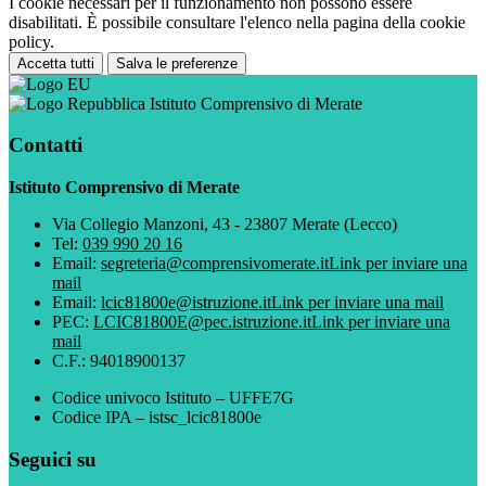
I cookie necessari per il funzionamento non possono essere
disabilitati. È possibile consultare l'elenco nella pagina della cookie
policy.
Accetta tutti
Salva le preferenze
Istituto Comprensivo di Merate
Contatti
Istituto Comprensivo di Merate
Via Collegio Manzoni, 43 - 23807 Merate (Lecco)
Tel:
039 990 20 16
Email:
segreteria@comprensivomerate.it
Link per inviare una
mail
Email:
lcic81800e@istruzione.it
Link per inviare una mail
PEC:
LCIC81800E@pec.istruzione.it
Link per inviare una
mail
C.F.: 94018900137
Codice univoco Istituto – UFFE7G
Codice IPA – istsc_lcic81800e
Seguici su