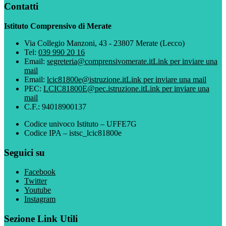
Contatti
Istituto Comprensivo di Merate
Via Collegio Manzoni, 43 - 23807 Merate (Lecco)
Tel:
039 990 20 16
Email:
segreteria@comprensivomerate.it
Link per inviare una
mail
Email:
lcic81800e@istruzione.it
Link per inviare una mail
PEC:
LCIC81800E@pec.istruzione.it
Link per inviare una
mail
C.F.: 94018900137
Codice univoco Istituto – UFFE7G
Codice IPA – istsc_lcic81800e
Seguici su
Facebook
Twitter
Youtube
Instagram
Sezione Link Utili