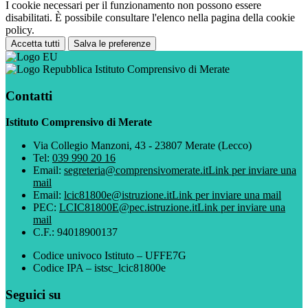
I cookie necessari per il funzionamento non possono essere
disabilitati. È possibile consultare l'elenco nella pagina della cookie
policy.
Accetta tutti
Salva le preferenze
Istituto Comprensivo di Merate
Contatti
Istituto Comprensivo di Merate
Via Collegio Manzoni, 43 - 23807 Merate (Lecco)
Tel:
039 990 20 16
Email:
segreteria@comprensivomerate.it
Link per inviare una
mail
Email:
lcic81800e@istruzione.it
Link per inviare una mail
PEC:
LCIC81800E@pec.istruzione.it
Link per inviare una
mail
C.F.: 94018900137
Codice univoco Istituto – UFFE7G
Codice IPA – istsc_lcic81800e
Seguici su