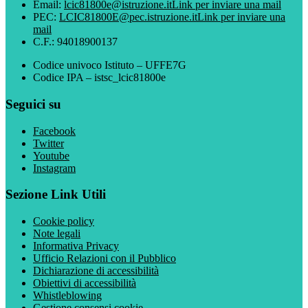
Email:
lcic81800e@istruzione.it
Link per inviare una mail
PEC:
LCIC81800E@pec.istruzione.it
Link per inviare una
mail
C.F.: 94018900137
Codice univoco Istituto – UFFE7G
Codice IPA – istsc_lcic81800e
Seguici su
Facebook
Twitter
Youtube
Instagram
Sezione Link Utili
Cookie policy
Note legali
Informativa Privacy
Ufficio Relazioni con il Pubblico
Dichiarazione di accessibilità
Obiettivi di accessibilità
Whistleblowing
Gestione consensi cookie