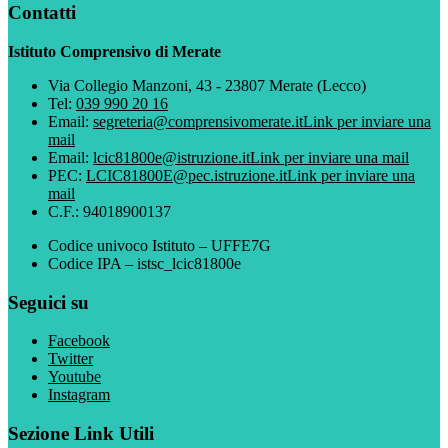
Contatti
Istituto Comprensivo di Merate
Via Collegio Manzoni, 43 - 23807 Merate (Lecco)
Tel:
039 990 20 16
Email:
segreteria@comprensivomerate.it
Link per inviare una
mail
Email:
lcic81800e@istruzione.it
Link per inviare una mail
PEC:
LCIC81800E@pec.istruzione.it
Link per inviare una
mail
C.F.: 94018900137
Codice univoco Istituto – UFFE7G
Codice IPA – istsc_lcic81800e
Seguici su
Facebook
Twitter
Youtube
Instagram
Sezione Link Utili