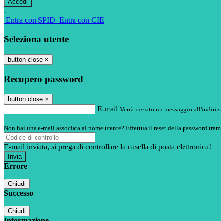
-
Entra con SPID
Entra con CIE
Seleziona utente
button close
×
Recupero password
button close
×
E-mail
Verrà inviato un messaggio all'indirizz
Non hai una e-mail associata al nome utente? Effettua il reset della password tram
E-mail inviata, si prega di controllare la casella di posta elettronica!
Errore
Chiudi
Successo
Chiudi
Informazione