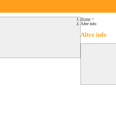
Home
>
Altre info
Altre info