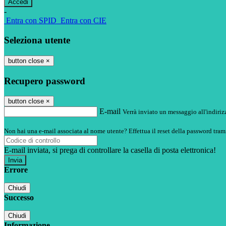
-
Entra con SPID
Entra con CIE
Seleziona utente
button close
×
Recupero password
button close
×
E-mail
Verrà inviato un messaggio all'indirizz
Non hai una e-mail associata al nome utente? Effettua il reset della password tram
E-mail inviata, si prega di controllare la casella di posta elettronica!
Errore
Chiudi
Successo
Chiudi
Informazione