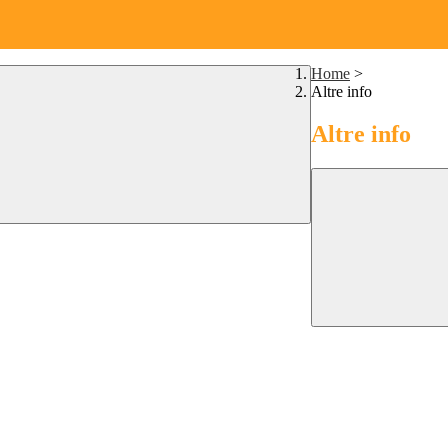
Home
>
Altre info
Altre info