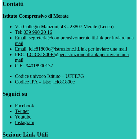
Contatti
Istituto Comprensivo di Merate
Via Collegio Manzoni, 43 - 23807 Merate (Lecco)
Tel:
039 990 20 16
Email:
segreteria@comprensivomerate.it
Link per inviare una
mail
Email:
lcic81800e@istruzione.it
Link per inviare una mail
PEC:
LCIC81800E@pec.istruzione.it
Link per inviare una
mail
C.F.: 94018900137
Codice univoco Istituto – UFFE7G
Codice IPA – istsc_lcic81800e
Seguici su
Facebook
Twitter
Youtube
Instagram
Sezione Link Utili