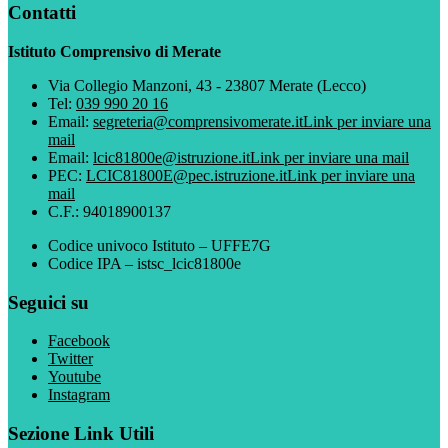
Contatti
Istituto Comprensivo di Merate
Via Collegio Manzoni, 43 - 23807 Merate (Lecco)
Tel:
039 990 20 16
Email:
segreteria@comprensivomerate.it
Link per inviare una
mail
Email:
lcic81800e@istruzione.it
Link per inviare una mail
PEC:
LCIC81800E@pec.istruzione.it
Link per inviare una
mail
C.F.: 94018900137
Codice univoco Istituto – UFFE7G
Codice IPA – istsc_lcic81800e
Seguici su
Facebook
Twitter
Youtube
Instagram
Sezione Link Utili