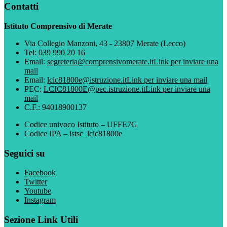
Contatti
Istituto Comprensivo di Merate
Via Collegio Manzoni, 43 - 23807 Merate (Lecco)
Tel:
039 990 20 16
Email:
segreteria@comprensivomerate.it
Link per inviare una
mail
Email:
lcic81800e@istruzione.it
Link per inviare una mail
PEC:
LCIC81800E@pec.istruzione.it
Link per inviare una
mail
C.F.: 94018900137
Codice univoco Istituto – UFFE7G
Codice IPA – istsc_lcic81800e
Seguici su
Facebook
Twitter
Youtube
Instagram
Sezione Link Utili