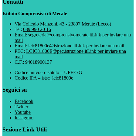
Contatti
Istituto Comprensivo di Merate
Via Collegio Manzoni, 43 - 23807 Merate (Lecco)
Tel:
039 990 20 16
Email:
segreteria@comprensivomerate.it
Link per inviare una
mail
Email:
lcic81800e@istruzione.it
Link per inviare una mail
PEC:
LCIC81800E@pec.istruzione.it
Link per inviare una
mail
C.F.: 94018900137
Codice univoco Istituto – UFFE7G
Codice IPA – istsc_lcic81800e
Seguici su
Facebook
Twitter
Youtube
Instagram
Sezione Link Utili